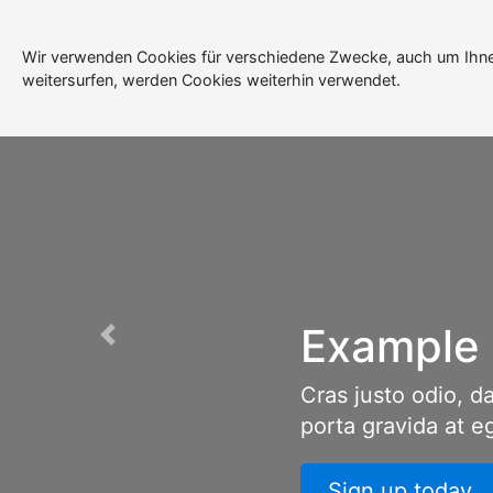
DSGVO Demo
(current)
Home
Link
Disabled
Wir verwenden Cookies für verschiedene Zwecke, auch um Ihne
weitersurfen, werden Cookies weiterhin verwendet.
Example hea
Previous
Cras justo odio, dapibus
porta gravida at eget met
Sign up today