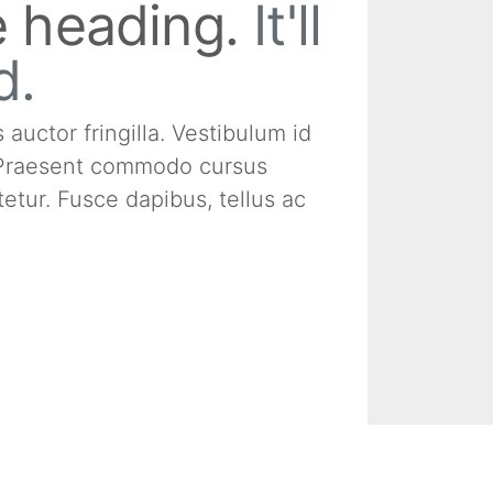
te heading.
It'll
d.
uctor fringilla. Vestibulum id
. Praesent commodo cursus
etur. Fusce dapibus, tellus ac