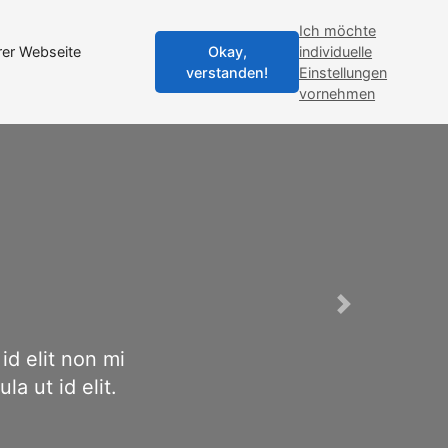
Search
Ich möchte
rer Webseite
Okay,
individuelle
verstanden!
Einstellungen
vornehmen
Next
t non mi
id elit.